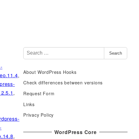
S
Search
e
a
-
About WordPress Hooks
r
eo.11.4
,
c
Check differences between versions
press-
h
12.5.1
,
Request Form
f
Links
o
r
Privacy Policy
rdpress-
:
-
WordPress Core
.14.8
,