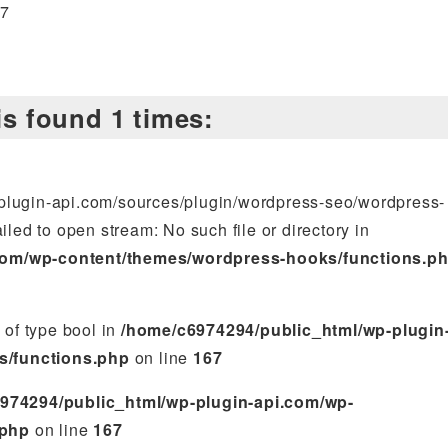
.7
is found 1 times:
-plugin-api.com/sources/plugin/wordpress-seo/wordpress-
led to open stream: No such file or directory in
com/wp-content/themes/wordpress-hooks/functions.p
e of type bool in
/home/c6974294/public_html/wp-plugin
s/functions.php
on line
167
974294/public_html/wp-plugin-api.com/wp-
.php
on line
167